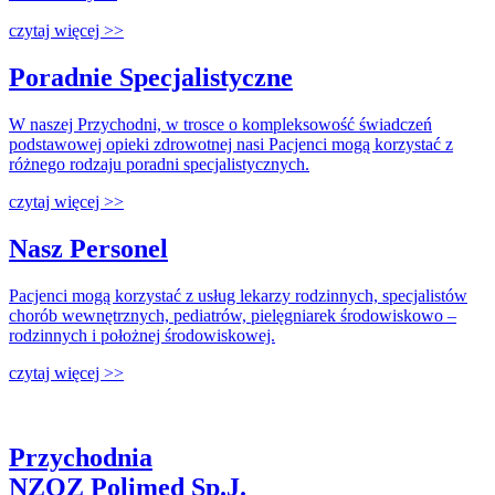
czytaj więcej >>
Poradnie Specjalistyczne
W naszej Przychodni, w trosce o kompleksowość świadczeń
podstawowej opieki zdrowotnej nasi Pacjenci mogą korzystać z
różnego rodzaju poradni specjalistycznych.
czytaj więcej >>
Nasz Personel
Pacjenci mogą korzystać z usług lekarzy rodzinnych, specjalistów
chorób wewnętrznych, pediatrów, pielęgniarek środowiskowo –
rodzinnych i położnej środowiskowej.
czytaj więcej >>
Przychodnia
NZOZ Polimed Sp.J.