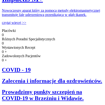
Nowoczesny aparat który za pomocą metody elektromagnetycznej
transmituje falę uderzeniową przenikającą w głąb tkanek.
czytaj więcej >>
Placówki
0
Różnych Poradni Specjalistycznych
0
Wystawionych Recept
0
+
Zadowolonych Pacjentów
0
+
COVID - 19
Zalecenia i informacje dla ozdrowieńców.
Prowadzimy punkty szczepień na
COVID-19 w Brzeźniu i Widawie.