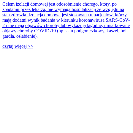
Celem izolacji domowej jest odosobnienie chorego, który, po
zbadaniu przez lekarza, nie wymaga hospitalizacji ze względu na
stan zdrowia. Izolacja domowa jest stosowana u pacjentów, którzy
mają dodatni wynik badania w kierunku koronawirusa SARS-CoV-
2 i nie mają objawów choroby lub wykazują łagodne, umiarkowane
objawy choroby COVID-19 (np. stan podgorączkowy, kaszel, ból
gardła, osłabienie).
czytaj więcej >>