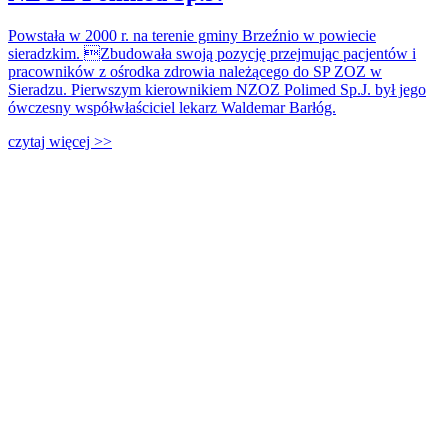
Powstała w 2000 r. na terenie gminy Brzeźnio w powiecie
sieradzkim. Zbudowała swoją pozycję przejmując pacjentów i
pracowników z ośrodka zdrowia należącego do SP ZOZ w
Sieradzu. Pierwszym kierownikiem NZOZ Polimed Sp.J. był jego
ówczesny współwłaściciel lekarz Waldemar Barłóg.
czytaj więcej >>